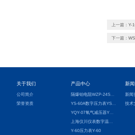
上一篇：
Y-
下一篇：
WS
关于我们
产品中心
新闻
公司简介
隔爆铂电阻WZP-24SA隔爆铂电阻WZP-24SA/Pt100
新闻
荣誉资质
YS-60A数字压力表YS-60A
技术
YQY-07氧气减压器YQY-07
上海仪川仪表数字温度调节器
Y-60压力表Y-60