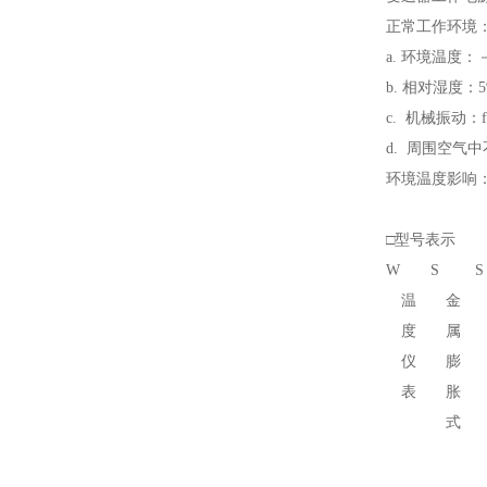
正常工作环境
a. 环境温度：
b. 相对湿度：5
c. 机械振动：f≤
d. 周围空气
环境温度影响：≤
□型号表示
W
S
S
温
金
度
属
仪
膨
表
胀
式