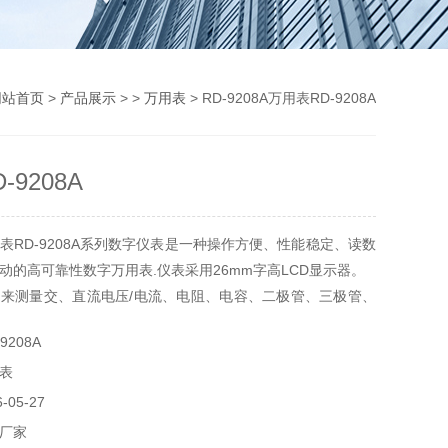
网站首页
>
产品展示
> >
万用表
> RD-9208A万用表RD-9208A
-9208A
表RD-9208A系列数字仪表是一种操作方便、性能稳定、读数
动的高可靠性数字万用表.仪表采用26mm字高LCD显示器。
来测量交、直流电压/电流、电阻、电容、二极管、三极管、
及频率等参数。整机以双积分A/D转换器为核心,是一台性能*
9208A
实验室、工厂、无限电爱好者及家庭的理想工具。
表
05-27
厂家