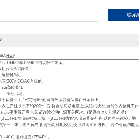
联系
绍
08A性能:
大显示:1999位和19999位自动极性显示。
双积分式A/D转换。
;约每秒钟3次。
电压:500V DC/AC有效值。
zui高位显"1"。
 "
"符号出现。
:按下保持开关,"H"符号出现,当前数据就会保持在显示器上。
:仪表在开机状态下约20分钟后,将自动切断电源,进入睡眠状态,这时仪表整机工作
左右,若要重新开启电源,请连续按动电源开关两次。(是否有该功能见产品)
(BLCTR):在仪表棉板上按下(BLCTR)功能键,仪表背光灯亮,以便在光线较暗地
再按一下即可熄灭背光;但背光灯耗电较大,使用时间不宜过长。(是否有该功能见
:0～40℃,相对湿度<75%RH。