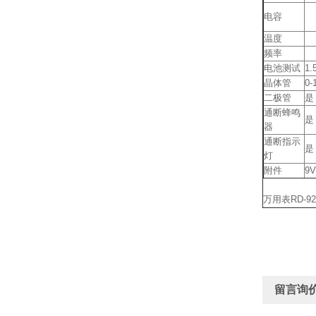
电容
温度
频率
电池测试
1.
晶体管
0-
二极管
是
通断蜂鸣
是
器
通断指示
是
灯
附件
9
万用表RD-92
留言询