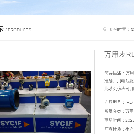
示
您的位置：
/ PRODUCTS
万用表RD
简要描述：万用
准确、用电池驱
此系列仪表可用
通断测试、温度
产品型号： RD-
的工具仪表,是
所属分类：万用
更新时间：2026-
厂商性质：生产