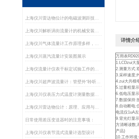
上海仪川雷达物位计的电磁波测距技术及其在复杂工况中的应用分析
上海仪川解析涡街流量计的机械安装方法
详情介
上海仪川气体流量计工作原理多样，适应不同场景需求
上海仪川蒸汽流量计安装图展示
万用表RD92
1.LCDzui
上海仪流量计仪表干标定试验工作的主要设备
2.测量方式:
3.采样速度
4.zui大共模
上海仪川超声波流量计：管壁外“聆听”流速的智慧之耳
5.过量程显示:
6.低电压显示:
上海仪川仪表压力式温度计测量数据不准的解决方法
7.数据保持
8.自动断电
上海仪川雷达物位计：原理、应用与选型指南
电流仅1uA
9.背光灯显示
日常使用差压变送器时的注意事项：
方清晰读数;
产品)
上海仪川仪表节流式流量计选型设计
10.工作环境