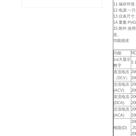
11.储存环境
12.电源:一只
13.仪表尺寸:
14.重量:约
15.附件:
盒。
功能描述:
功能
RD
zui大显示
3 
数字
直流电压
20
（DCV）
20
交流电压
20
(ACV)
20
直流电流
20
(DCA)
20
交流电流
20
(ACA)
20
20
电阻(Ω)
,2
2