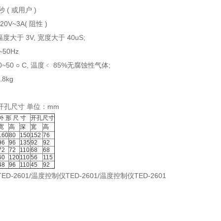
 秒 ( 或用户 )
20V~3A( 阻性 )
幅度大于 3V, 宽度大于 40uS;
~50Hz
0~50 ○ C, 温度﹤ 85%无腐蚀性气体;
.8kg
开孔尺寸 单位：mm
外 形 尺 寸
开孔尺寸
宽
高
深
宽
高
160
80
150
152
76
96
96
135
92
92
72
72
110
68
68
60
120
110
56
115
48
96
110
45
92
D-2601/温度控制仪TED-2601/温度控制仪TED-2601