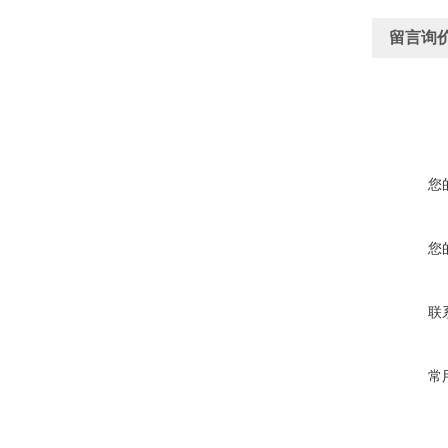
留言询
您
您
联
常