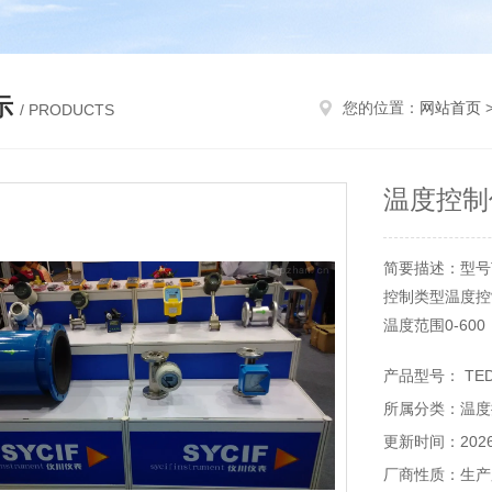
示
您的位置：
网站首页
/ PRODUCTS
温度控制仪
简要描述：型号TED-
控制类型温度控
温度范围0-60
安装型式面板安
产品型号： TED
温度控制仪TED-
所属分类：温度
更新时间：2026-
厂商性质：生产