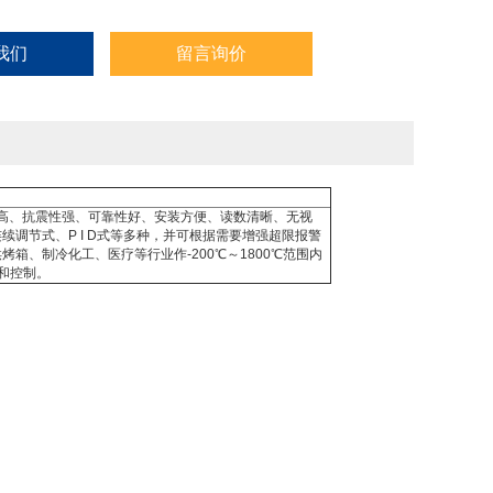
我们
留言询价
度高、抗震性强、可靠性好、安装方便、读数清晰、无视
调节式、P I D式等多种，并可根据需要增强超限报警
箱、制冷化工、医疗等行业作-200℃～1800℃范围内
和控制。