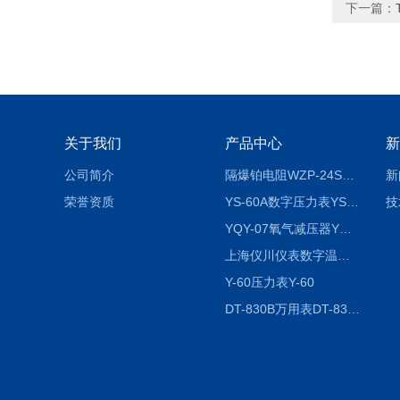
下一篇：
关于我们
产品中心
新
公司简介
隔爆铂电阻WZP-24SA隔爆铂电阻WZP-24SA/Pt100
新
荣誉资质
YS-60A数字压力表YS-60A
技
YQY-07氧气减压器YQY-07
上海仪川仪表数字温度调节器
Y-60压力表Y-60
DT-830B万用表DT-830B