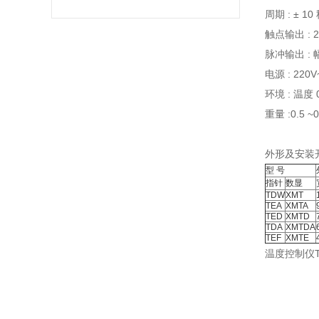
周期 : ± 10
触点输出 : 2
脉冲输出 : 
电源 : 220V
环境 : 温度 
重量 :0.5 ~0
外形及安装
型 号
指针
数显
TDW
XMT
TEA
XMTA
TED
XMTD
TDA
XMTDA
TEF
XMTE
温度控制仪TE