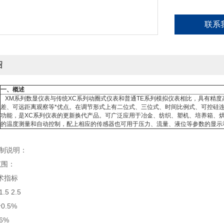
联系
绍
一、概述
XM系列数显仪表与传统XC系列动圈式仪表和普通TE系列模拟仪表相比，具有精
差、可远距离观察等*优点。在调节形式上有二位式、三位式、时间比例式、可控硅连续
功能，是XC系列仪表的更新换代产品。可广泛应用于冶金、纺织、塑机、培养箱、烘烤
的温度测量和自动控制，配上相应的传感器也可用于压力、流量、液位等参数的显示
编制说明：
范围：
术指标
.5 2.5
0.5%
~6%