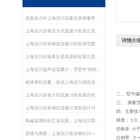
表面张力对上海仪川流量仪表测量带来的影响
上海仪川仪表压力式温度计安装注意事项。
详情介
上海仪川仪表阐述流量计的应用范围
上海仪川仪表差压变送器的安装注意事项
上海仪川超声波流量计：管壁外“聆听”流速的智慧之耳
精准掌控流量，就选上海仪川涡街流量计
二、 型号
上海仪川仪表介绍流量计的发展历史
三、 测量
上海仪川仪表涡街流量计选型设计与整体解决方案
四、主要技
精度： 1.0; 1
电磁波测距的工业实践：上海仪川雷达物位计技术解析
切换差 :小于
穿透与洞察：上海仪川雷达物位计——现代工业的“液位之眼”
比例带 : 3 