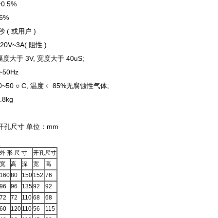
0.5%
~6%
 秒 ( 或用户 )
20V~3A( 阻性 )
幅度大于 3V, 宽度大于 40uS;
~50Hz
0~50 ○ C, 温度﹤ 85%无腐蚀性气体;
.8kg
开孔尺寸 单位：mm
外 形 尺 寸
开孔尺寸
宽
高
深
宽
高
160
80
150
152
76
96
96
135
92
92
72
72
110
68
68
60
120
110
56
115