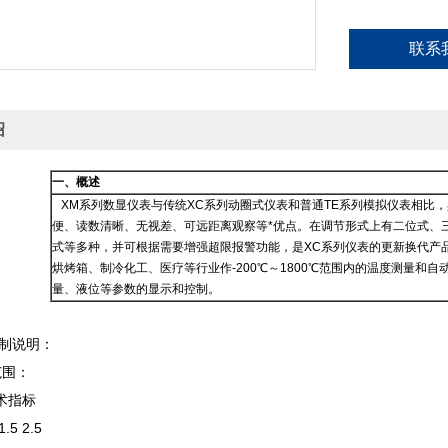
联系
绍
一、概述
XM系列数显仪表与传统XC系列动圈式仪表和普通TE系列模拟仪表相比
便、读数清晰、无视差、可远距离观察等*优点。在调节形式上有二位式、三位
式等多种，并可根据需要增强超限报警功能，是XC系列仪表的更新换代产
烘烤箱、制冷化工、医疗等行业作-200℃～1800℃范围内的温度测量和
量、液位等参数的显示和控制。
编制说明：
范围：
术指标
.5 2.5