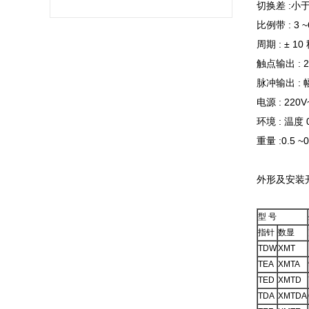
切换差 :小于
比例带 : 3 
周期 : ± 10
触点输出 : 2
脉冲输出 : 
电源 : 220V
环境 : 温度 
重量 :0.5 ~0
外形及安装
型 号
指针
数显
TDW
XMT
TEA
XMTA
TED
XMTD
TDA
XMTDA