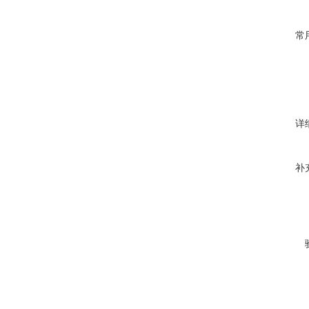
常
详
补