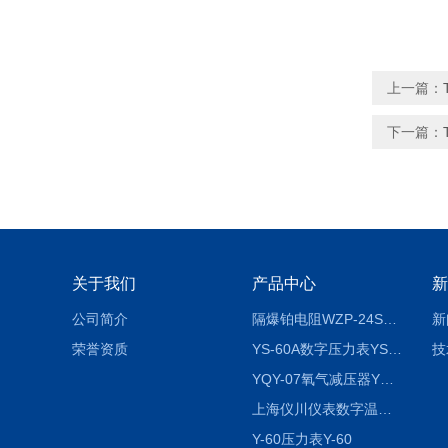
上一篇：
下一篇：
关于我们
产品中心
新
公司简介
隔爆铂电阻WZP-24SA隔爆铂电阻WZP-24SA/Pt100
新
荣誉资质
YS-60A数字压力表YS-60A
技
YQY-07氧气减压器YQY-07
上海仪川仪表数字温度调节器
Y-60压力表Y-60