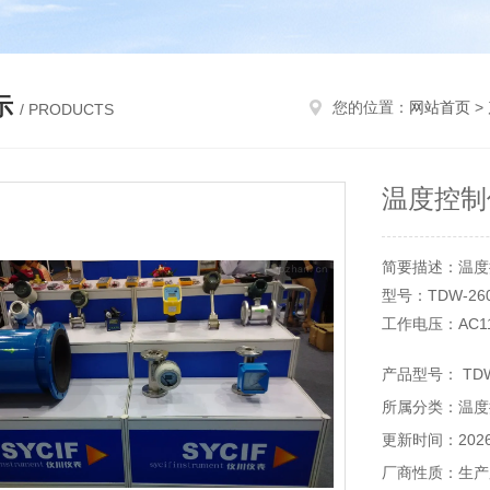
示
您的位置：
网站首页
>
/ PRODUCTS
温度控制仪
简要描述：温度控
型号：TDW-2601
工作电压：AC11
外形尺寸：160*
产品型号： TDW
输出信号：热电
所属分类：温度
重量：0.3（Kg
加工定制：是开
更新时间：2026-
尺寸：175*76
厂商性质：生产