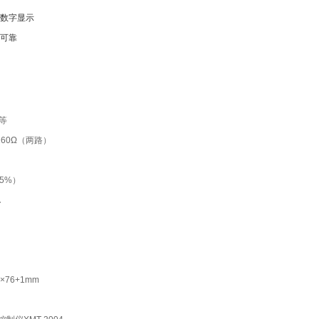
值数字显示
，可靠
a等
值160Ω（两路）
5%）
A
×76+1mm