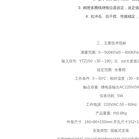
3: 精密多圈线绕电位器设定，设定
4: 抗冲击、抗干扰、性能稳定
三、主要技术指标
测量范围: 0～500KPa/0～800KP
输入信号: YTZ150（30～190）Ω、zui大差
设定范围: 全量程
工作条件: 0～50℃，相对湿度（30～8
触点容量: 继电器输出AC220V/3
仪表功耗: 5W
工作电源: 220V/AC,50～60Hz
产品重量: 约0.8Kg
外形尺寸: 160×80×150mm 开孔尺寸152+1
安装类型: 面板式安装.