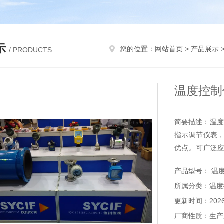
示
您的位置：
网站首页
>
产品展示
>
/ PRODUCTS
温度控制仪
简要描述：温度
指示调节仪表
优点。可广泛
相应的传感器
产品型号： 温度
泰仪表为用户
所属分类：温度
炉等行业的系列
更新时间：2026-
厂商性质：生产