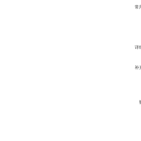
常
详
补