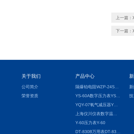
上一篇：
下一篇：
关于我们
产品中心
新
公司简介
隔爆铂电阻WZP-24SA隔爆铂电阻WZP-24SA/Pt100
新
荣誉资质
YS-60A数字压力表YS-60A
技
YQY-07氧气减压器YQY-07
上海仪川仪表数字温度调节器
Y-60压力表Y-60
DT-830B万用表DT-830B