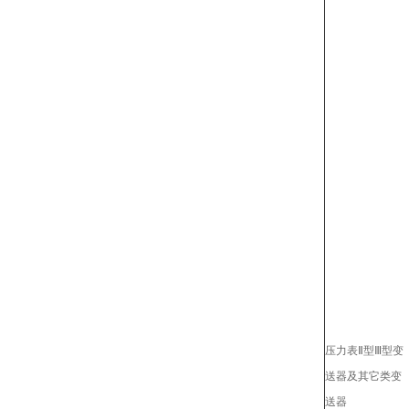
压力表Ⅱ型Ⅲ型变
送器及其它类变
送器