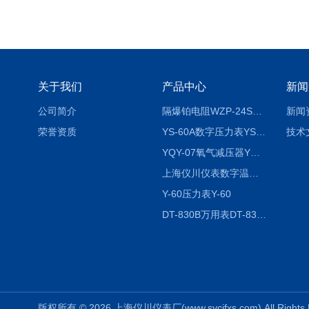
关于我们
产品中心
新闻
公司简介
隔爆铂电阻WZP-24SA隔爆铂电阻WZP-24SA/Pt100
新闻
荣誉资质
YS-60A数字压力表YS-60A
技术
YQY-07氧气减压器YQY-07
上海仪川仪表数字温度调节器
Y-60压力表Y-60
DT-830B万用表DT-830B
版权所有 © 2026 上海仪川仪表厂(www.sycifxs.com) All Right