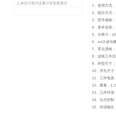
上海仪川蒸汽流量计安装图展示
1、使用方式
2、指示方式：3
3、型号规格
4、基本误差：±
5、分辨力：|2
6、zui大波
7、零点漂移
8、连续工作
9、外型尺寸：1
10、开孔尺寸：
11、工作电源：
12、重量：1.2
13、工作环境
14、位式控制
15、恒流输出：