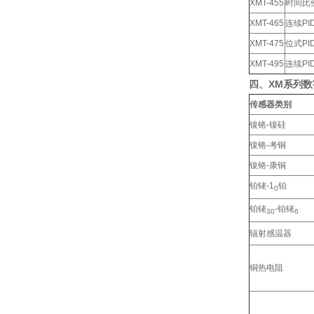
XMT-455
时间比
XMT-465
连续P
XMT-475
位式PI
XMT-495
连续PI
四
、
XM系列
传感器类别
镍铬-镍硅
镍铬-考铜
镍铬-康铜
铂铑-1
铂
0
铂铑
-铂铑
30
6
辐射感温器
铜热电阻