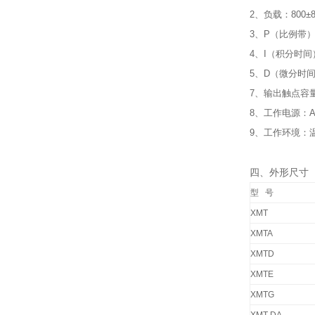
2、负载：800±8
3、P（比例带）
4、I（积分时间）
5、D（微分时间
7、输出触点容量
8、工作电源：AC
9、工作环境：温
四、外形尺寸
型 号
XMT
XMTA
XMTD
XMTE
XMTG