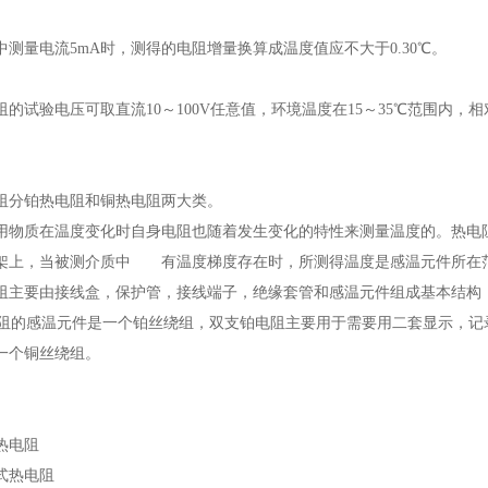
中测量电流5mA时，测得的电阻增量换算成温度值应不大于0.30℃。
阻的试验电压可取直流10
～
100V任意值，环境温度在15
～
35℃范围内，相
阻分铂热电阻和铜热电阻两大类。
用物质在温度变化时自身电阻也随着发生变化的特性来测量温度的。热电
架上，当被测介质中 有温度梯度存在时，所测得温度是感温元件所在
阻主要由接线盒，保护管，接线端子，绝缘套管和感温元件组成基本结构
电阻的感温元件是一个铂丝绕组，双支铂电阻主要用于需要用二套显示，记
一个铜丝绕组。
热电阻
式热电阻