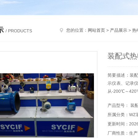
示
您的位置：
网站首页
>
产品展示
>
热
/ PRODUCTS
装配式热电
简要描述：装配式
示仪表、记录
从-200℃～
产品型号： 装配
所属分类：WZ
更新时间：2026-
厂商性质：生产