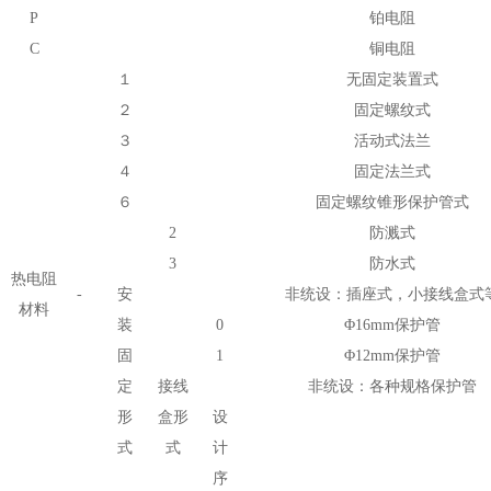
P
铂电阻
C
铜电阻
１
无固定装置式
２
固定螺纹式
３
活动式法兰
４
固定法兰式
６
固定螺纹锥形保护管式
2
防溅式
3
防水式
热电阻
-
安
非统设：插座式，小接线盒式
材料
装
0
Φ
16mm保护管
固
1
Φ
12mm保护管
定
接线
非统设：各种规格保护管
形
盒形
设
式
式
计
序