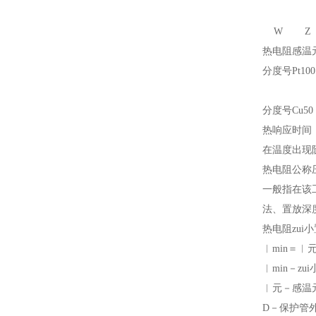
W
Z
热电阻感温元
分度号Pt10
B级
分度号Cu50：
热响应时间
在温度出现
热电阻公称
一般指在该
法、置放深
热电阻zui
︱
min＝
︱
︱
min－z
︱
元
－感温
D－保护管