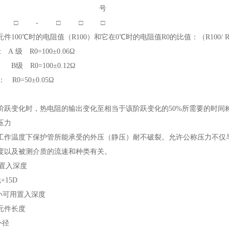
号
□
-
□
□
□
件100
℃
时的电阻值（R
100
）和它在0
℃
时的电阻值R
0
的比值：（R
100
/ 
0: A 级 R
0
=100±0.06Ω
 R
0
=100±0.12Ω
 R0=50±0.05Ω
阶跃变化时，热电阻的输出变化至相当于该阶跃变化的50%所需要的时间
压力
工作温度下保护管所能承受的外压（静压
）
耐不破裂。允许公称压力不仅
度以及被测介质的流速和种类有关。
小置入深度
元
+15D
ui小可用置入深度
元件长度
外径