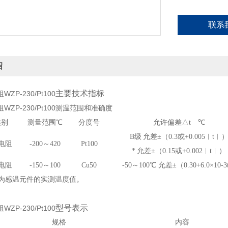
联系
绍
主要技术指标
ZP-230/Pt100
ZP-230/Pt100
测温范围和准确度
类别
测量范围
℃
分度号
允许偏差
△
t
℃
B级
允差±（0.3或+0.005︱t︱
电阻
-200～420
Pt100
*
允差±（0.15或+0.002︱t︱）
电阻
-
1
50～100
Cu50
-50～100
℃
允差±（0.30+6.0×10
-
3
为感温元件的实测温度值。
型号表示
ZP-230/Pt100
规格
内容