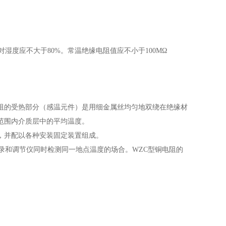
对湿度应不大于80%。常温绝缘电阻值应不小于100M
Ω
阻的受热部分（感温元件）是用细金属丝均匀地双绕在绝缘材
范围内介质层中的平均温度。
，并配以各种安装固定装置组成。
录和调节仪同时检测同一地点温度的场合。WZC型铜电阻的