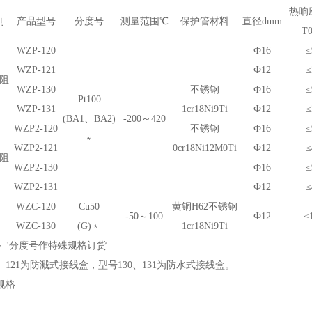
热响
别
产品型号
分度号
测量范围℃
保护管材料
直径dmm
T
0
WZP-120
Ф16
≤
WZP-121
Ф12
≤
阻
WZP-130
不锈钢
Ф16
≤
P
t100
WZP-131
1cr18Ni9Ti
Ф12
≤
(BA
1
、BA2)
-200～420
WZP
2
-120
不锈钢
Ф16
≤
﹡
WZP
2
-121
0cr18Ni12M
0
Ti
Ф12
≤
阻
WZP
2
-130
Ф16
≤
WZP
2
-131
Ф12
≤
WZC-120
C
u50
黄铜H62不锈钢
-50～100
Ф12
≤
WZC-130
(G)﹡
1cr18Ni9Ti
“﹡"分度号作特殊规格订货
0、121为防溅式接线盒，型号130、131为防水式接线盒。
规格