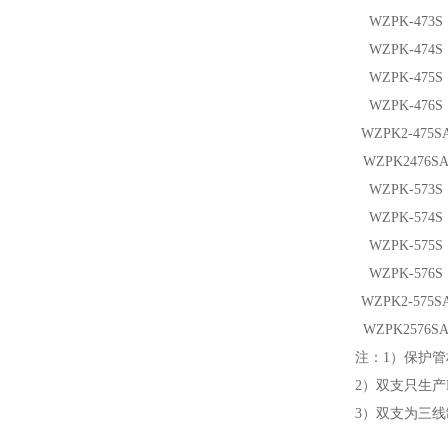
WZPK-473S
WZPK-474S
WZPK-475S
WZPK-476S
WZPK
2
-475S
WZPK
2
476S
WZPK-573S
WZPK-574S
WZPK-575S
WZPK-576S
WZPK
2
-575S
WZPK
2
576S
注：1）保护管材
2）双支只生产
3）双支为三