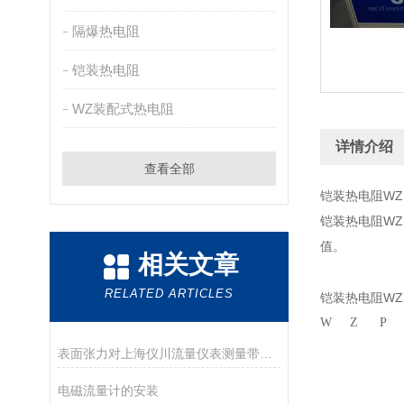
隔爆热电阻
铠装热电阻
WZ装配式热电阻
详情介绍
查看全部
铠装热电阻WZPK
铠装热电阻WZPK
值。
相关文章
RELATED ARTICLES
铠装热电阻WZPK
W
Z
P
表面张力对上海仪川流量仪表测量带来的影响
电磁流量计的安装