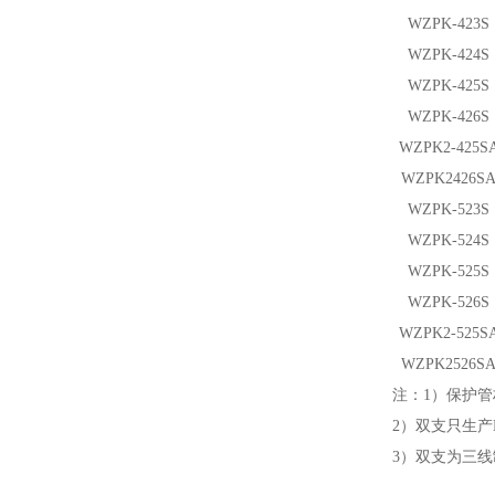
WZPK-423S
WZPK-424S
WZPK-425S
WZPK-426S
WZPK
2
-425S
WZPK
2
426S
WZPK-523S
WZPK-524S
WZPK-525S
WZPK-526S
WZPK
2
-525S
WZPK
2
526S
注：1）保护管材
2）双支只生产
3）双支为三