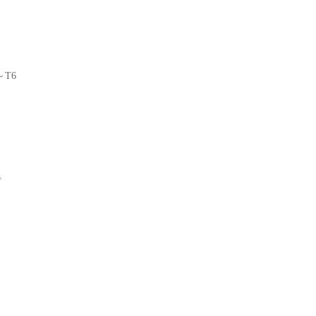
～T6
。