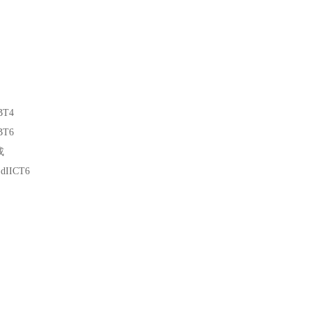
BT4
BT6
或
 dIICT6