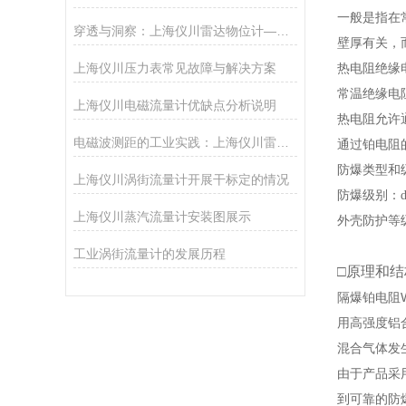
一般是指在
穿透与洞察：上海仪川雷达物位计——现代工业的“液位之眼”
壁厚有关，
上海仪川压力表常见故障与解决方案
热电阻绝缘
常温绝缘电
上海仪川电磁流量计优缺点分析说明
热电阻允许
电磁波测距的工业实践：上海仪川雷达物位计技术解析
通过铂电阻
防爆类型和
上海仪川涡街流量计开展干标定的情况
防爆级别：
上海仪川蒸汽流量计安装图展示
外壳防护等级
工业涡街流量计的发展历程
□
原理和结
隔爆铂电阻WZ
用高强度铝
混合气体发
由于产品采
到可靠的防