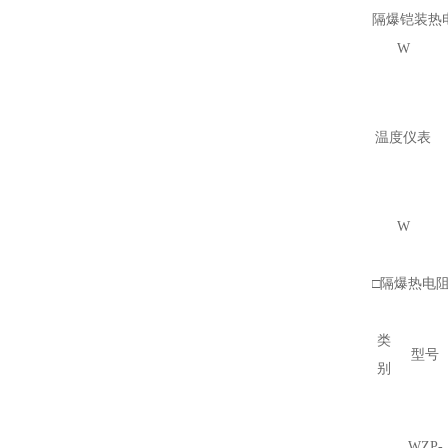
隔爆铠装热
W
温度仪表
W
□
隔爆热电
类
型号
别
WZP-