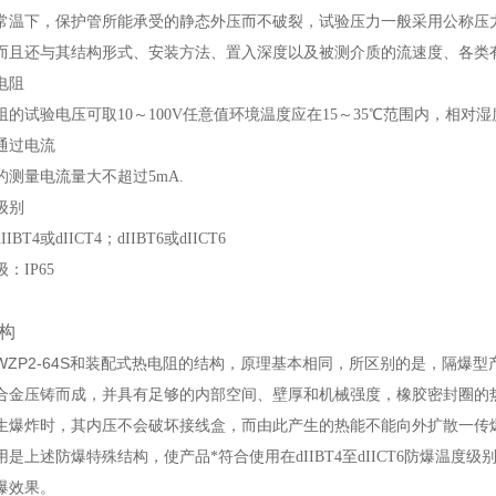
常温下，保护管所能承受的静态外压而不破裂，试验压力一般采用公称压力
而且还与其结构形式、安装方法、置入深度以及被测介质的流速度、各类
电阻
阻的试验电压可取10
～
100V任意值环境温度应在15
～
35
℃范围内，相对湿度
通过电流
的测量电流量大不超过5mA.
级别
dIIBT4或dIICT4；dIIBT6或dIICT6
：IP65
构
P2-64S
和装配式热电阻的结构，原理基本相同，所区别的是，隔爆型
合金压铸而成，并具有足够的内部空间、壁厚和机械强度，橡胶密封圈的
生爆炸时，其内压不会破坏接线盒，而由此产生的热能不能向外扩散一传
用是上述防爆特殊结构，使产品*符合使用在dIIBT4至dIICT6防爆温
爆效果。