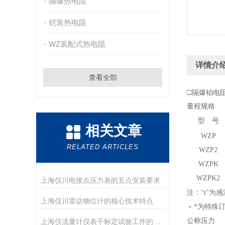
隔爆热电阻
铠装热电阻
WZ装配式热电阻
详情介
查看全部
□
隔爆铂电阻W
量程规格
型 号
相关文章
WZP
RELATED ARTICLES
WZP
2
WZPK
WZPK
2
上海仪川电接点压力表的五点安装要求
注：“t"
上海仪川雷达物位计的核心技术特点
﹡*为特殊
公称压力
上海仪流量计仪表干标定试验工作的主要设备