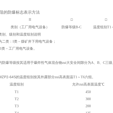
电阻的防爆标志表示方法
II
□
□
类别（工厂用电气设备）
防爆等级B-C
温度组别T1
类别、级别和温度组别说明
为二类：I类－煤矿井下用电气设备；
工厂用电气设备。
的防爆等级按其适用于爆炸性气体混合物zui大安全间隙分为A、B、C三级
P2-64S
的温度组别按其外露部分zui高表面温T1～T6
六组。
温度组别
允许zui高表面温度
℃
T1
450
T2
300
T3
200