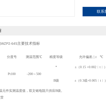
联系
绍
主要技术指标
ZP2-64S
分度号
测温范围
℃
精度等级
允许偏差
△
t
℃
*
±（0.15 +0.002︱t︱
Pt100
-200～500
B级
±（0.3或+0.005︱t︱
为感温元件实测温度值，双文铭电阻只供应B级。
订货