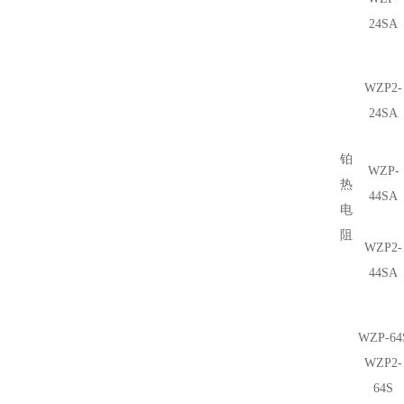
24SA
WZP
2
-
24SA
铂
WZP-
热
44SA
电
阻
WZP
2
-
44SA
WZP-64
WZP
2
-
64S