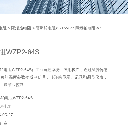
电阻
>
隔爆热电阻
> 隔爆铂电阻WZP2-64S隔爆铂电阻WZP2-64S
WZP2-64S
铂电阻WZP2-64S在工业自控系统中应用极广，通过温度传感
对象的温度参数变成电信号，传递给显示、记录和调节仪表，
、调节和控制
产现场常伴有各种易爆、易燃等化学气体、蒸气、如果使用普
铂电阻WZP2-64S
常不安全，极易引起环境气体爆炸，因此，在这些场合必须使
热电阻
温度传感器，本厂生产的隔爆铂电阻产品适用在dIIBT4～
组别区间内。
05-27
厂家