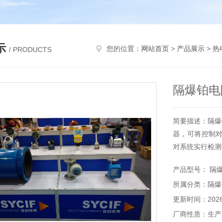
示
您的位置：
网站首页
>
产品展示
>
热
/ PRODUCTS
隔爆铂电阻
简要描述：隔爆
器，可将控制
对系统实行检测
在化工厂、生
产品型号： 隔爆
通的铂电阻非
所属分类：隔爆
用隔爆热电阻作
dIICT6温度
更新时间：2026-
厂商性质：生产