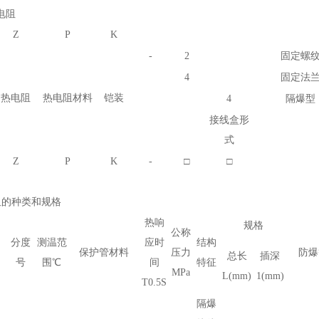
电阻
Z
P
K
-
2
固定螺
4
固定法
热电阻
热电阻材料
铠装
4
隔爆型
接线盒形
式
Z
P
K
-
□
□
阻的种类和规格
热响
规格
公称
分度
测温范
应时
结构
保护管材料
压力
防爆
总长
插深
号
围
℃
间
特征
MPa
L(mm)
1(mm)
T
0.5S
隔爆