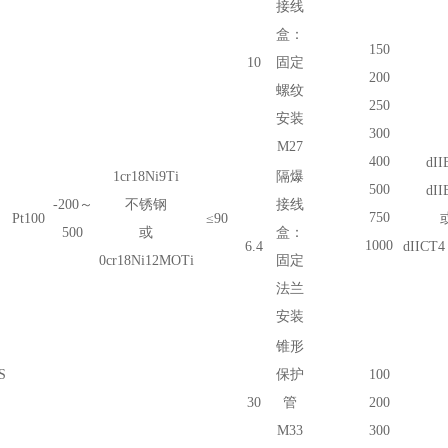
接线
盒：
150
10
固定
200
螺纹
250
安装
300
M27
400
dII
1cr18Ni9Ti
隔爆
500
dII
-200～
不锈钢
接线
750
Pt100
≤90
500
或
盒：
1000
6.4
dIICT4
0
cr18Ni
12MO
Ti
固定
法兰
安装
锥形
S
保护
100
30
管
200
M33
300