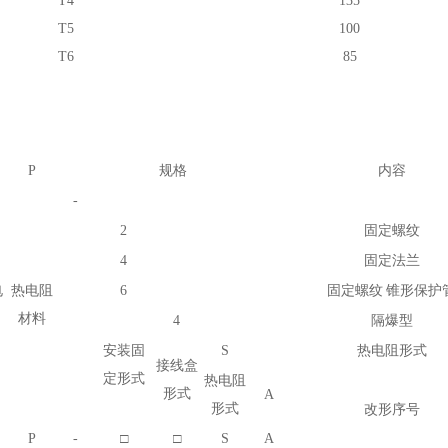
T4
135
T5
100
T6
85
P
规格
内容
-
2
固定螺纹
4
固定法兰
电
热电阻
6
固定螺纹
锥形保护
材料
4
隔爆型
安装固
S
热电阻形式
接线盒
定形式
热电阻
形式
A
形式
改形序号
P
-
□
□
S
A