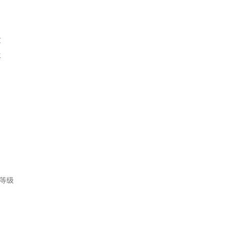
纹
兰
等级