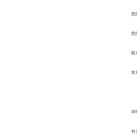
您
您
联
常
详
补