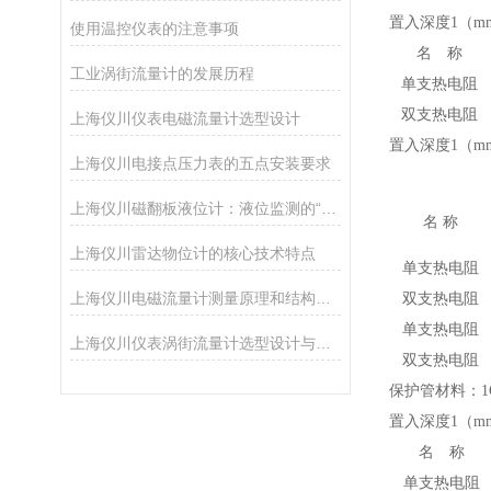
置入深度1（mm
使用温控仪表的注意事项
名 称
工业涡街流量计的发展历程
单支热电
阻
双支热电
阻
上海仪川仪表电磁流量计选型设计
置入深度1（mm）
上海仪川电接点压力表的五点安装要求
上海仪川磁翻板液位计：液位监测的“智慧之眼”
名 称
上海仪川雷达物位计的核心技术特点
单支热电
阻
上海仪川电磁流量计测量原理和结构特点
双支热电
阻
单支热电
阻
上海仪川仪表涡街流量计选型设计与整体解决方案
双支热电
阻
保护管材料
：
1
置入深度1（mm）
名 称
单支热电
阻