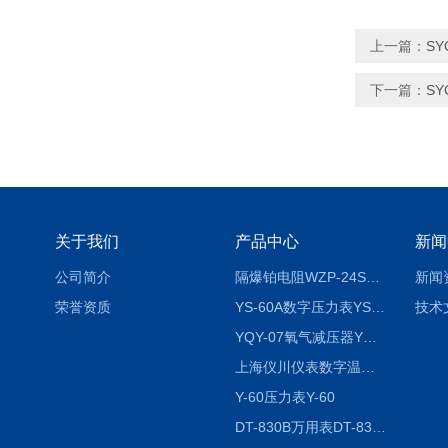
上一篇：
SY
下一篇：
SY
关于我们
产品中心
新闻
公司简介
隔爆铂电阻WZP-24SA隔爆铂电阻WZP-24SA/Pt100
新闻
荣誉资质
YS-60A数字压力表YS-60A
技术
YQY-07氧气减压器YQY-07
上海仪川仪表数字温度调节器
Y-60压力表Y-60
DT-830B万用表DT-830B