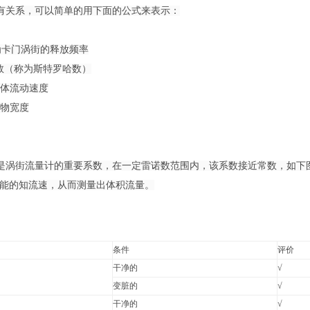
有关系，可以简单的用下面的公式来表示：
为卡门涡街的释放频率
数（称为斯特罗哈数）
体流动速度
物宽度
是涡街流量计的重要系数，在一定雷诺数范围内，该系数接近常数，如下图所
就能的知流速，从而测量出体积流量。
条件
评价
干净的
√
变脏的
√
干净的
√