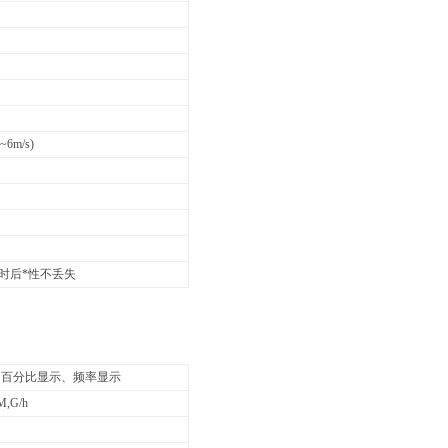
6m/s)
时后*性不丢失
、百分比显示、频率显示
/M,G/h