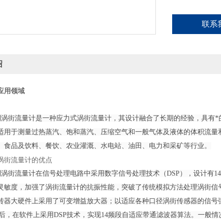
联系
绍
应用领域
V系列涡街流量计是一种应力式涡街流量计，其设计融合了长期的经验，具有
适用于测量过热蒸汽、饱和蒸汽、压缩空气和一般气体及液体的体积流量
、食品及饮料、餐饮、农业灌溉、水电站、油田、电力和采矿等行业。
涡街流量计的优点
V系列涡街流量计在信号处理电路中采用数字信号处理技术（DSP），设计有
灵敏度，加强了涡街流量计的抗振性能，突破了传统模拟方法处理涡街信
转器大硬件上采用了可变增益放大器；以适应各种口径涡街传感器的信号
ui后，在软件上采用DSP技术，实现14频段自适应带通滤波器算法。一