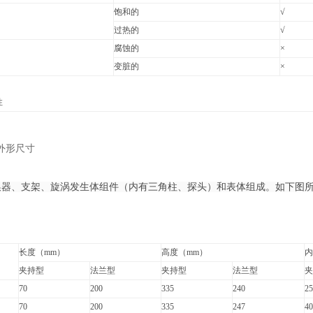
饱和的
√
过热的
√
腐蚀的
×
变脏的
×
性
外形尺寸
器、支架、旋涡发生体组件（内有三角柱、探头）和表体组成。如下图
长度（mm）
高度（mm）
内
夹持型
法兰型
夹持型
法兰型
夹
70
200
335
240
25
70
200
335
247
40