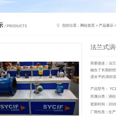
示
您的位置：
网站首页
>
产品展示
>
/ PRODUCTS
法兰式涡
简要描述：法兰
融合了长期的经
进水平的涡街
体及液体的体
产品型号： YC1
化工、轻工、
所属分类：涡街
采矿等行业。
更新时间：2026-
厂商性质：生产