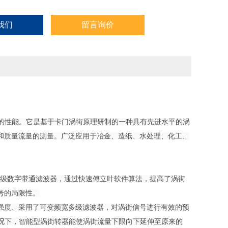
我们
留言询价
*的性能。它是基于卡门涡街原理研制的一种具有先进水平的涡
和质量流量的测量。广泛应用于冶金、造纸、水处理、化工、
14级数字带通滤波器，通过快速傅立叶软件算法，提高了涡街
号的局限性。
强度、采用了可变频宽多级滤波器，对涡街信号进行有效的预
般情况下，智能型涡街转器能使涡街流量下限向下延伸至原来的