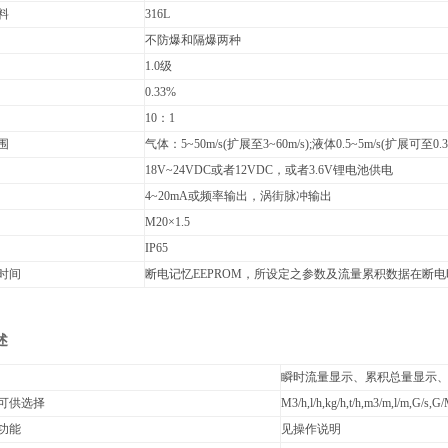
料
316L
不防爆和隔爆两种
1.0级
0.33%
10：1
围
气体：5~50m/s(扩展至3~60m/s);液体0.5~5m/s(扩展可至0.3~
18V~24VDC或者12VDC，或者3.6V锂电池供电
4~20mA或频率输出，涡街脉冲输出
M20×1.5
IP65
时间
断电记忆EEPROM，所设定之参数及流量累积数据在断电
述
瞬时流量显示、累积总量显示
可供选择
M3/h,l/h,kg/h,t/h,m3/m,l/m,G/s,G
功能
见操作说明