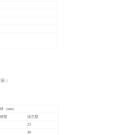
所示：
径（mm）
持型
法兰型
25
40