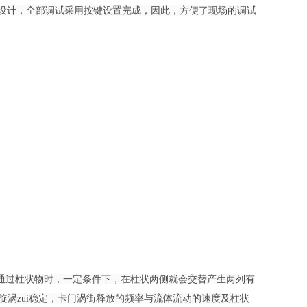
器化设计，全部调试采用按键设置完成，因此，方便了现场的调试
通过柱状物时，一定条件下，在柱状两侧就会交替产生两列有
放的旋涡zui稳定，卡门涡街释放的频率与流体流动的速度及柱状