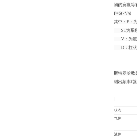
物的宽度等
F=St×V/d
其中：F：
St:为系
V：为流
D：柱状
斯特罗哈数
测出频率f
状态
气体
液体