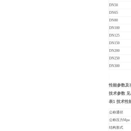
DN50
DN65
DN80
DN100
DN125
DN150
DN200
DN250
DN300
性能参数及
技术参数
见
表
1
技术性
公称通径
公称压力Mpa
结构形式