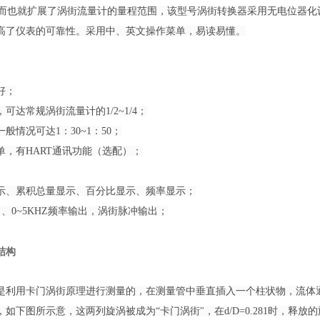
/4，从而也就扩展了涡街流量计的量程范围，该型号涡街转换器采用无电位
高了仪表的可靠性。采用中、英文操作菜单，易读易懂。
好；
可达常规涡街流量计的1/2~1/4；
般情况可达1：30~1：50；
单，有HART通讯功能（选配）；
示、累积总量显示、百分比显示、频率显示；
输出、0~5KHZ频率输出，涡街脉冲输出；
结构
是利用卡门涡街原理进行测量的，在测量管中垂直插入一个柱状物，流体
如下图所示意，这两列旋涡被成为“卡门涡街"，在d/D=0.281时，释