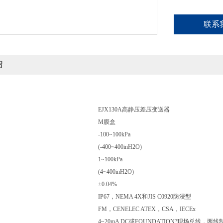
联系
绍
EJX130A高静压差压变送器
M膜盒
-100~100kPa
(-400~400inH2O)
1~100kPa
(4~400inH2O)
±0.04%
IP67，NEMA 4X和JIS C0920防浸型
FM，CENELEC ATEX，CSA，IECEx
4~20mA DC或FOUNDATION?现场总线，两