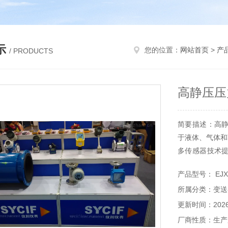
示
您的位置：
网站首页
>
产
/ PRODUCTS
高静压压力
简要描述：高静
于液体、气体和
多传感器技术
损等异常。
产品型号： EJX
EJX系列支持B
所属分类：变送
更新时间：2026-
厂商性质：生产