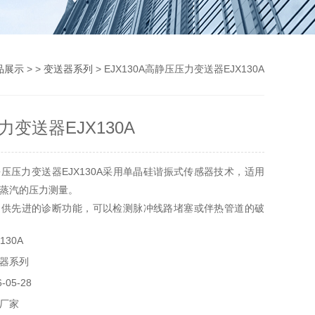
品展示
> >
变送器系列
> EJX130A高静压压力变送器EJX130A
变送器EJX130A
压压力变送器EJX130A采用单晶硅谐振式传感器技术，适用
蒸汽的压力测量。
提供先进的诊断功能，可以检测脉冲线路堵塞或伴热管道的破
130A
RAIN、HART和FOUNDATION™现场总线通信协议。
器系列
05-28
厂家