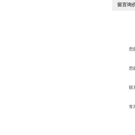
留言询
您
您
联
常