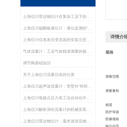
上海仪川雷达物位计在复杂工况下的非接触式测量技术研究
上海仪川磁翻板液位计：液位监测的“智慧之眼”
详情介
上海仪川仪表差压变送器的安装注意事项
气体流量计：工业气体精准测量的核心技术
规格
调节阀基础知识
关于上海仪川流量仪表的分类
测量范围
上海仪川超声波流量计：管壁外“聆听”流速的智慧之耳
测量量程
上海仪川电接点压力表工业自动化中的精准守护者
精度
上海仪川解析涡街流量计的机械安装方法
防护等级
防爆规格
上海仪川雷达物位计：毫米波洞见物位真相
输出信号