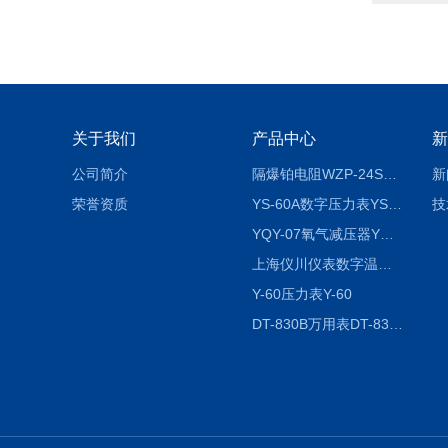
关于我们
产品中心
新
公司简介
隔爆铂电阻WZP-24SA隔爆铂电阻WZP-24SA/Pt100
新
荣誉资质
YS-60A数字压力表YS-60A
技
YQY-07氧气减压器YQY-07
上海仪川仪表数字温度调节器
Y-60压力表Y-60
DT-830B万用表DT-830B