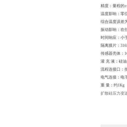
精度：量程的±
温度影响：零位温
综合温度误差为z
振动影响：在任
时间响应：小于
隔离膜片：316
传感器壳体：1Cr
灌 充 液：硅油
流程连接口：
电气连接：电子
重 量：约1Kg
扩散硅压力变送器