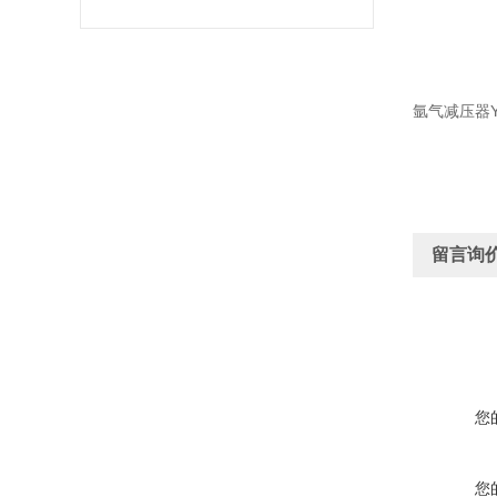
氩气减压器YQ
留言询
您
您