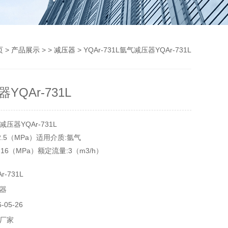
页
>
产品展示
> >
减压器
> YQAr-731L氩气减压器YQAr-731L
YQAr-731L
压器YQAr-731L
-2.5（MPa）适用介质:氩气
16（MPa）额定流量:3（m3/h）
器结构:单级式
-731L
式环境温度:-20-25（℃）
器
05-26
厂家