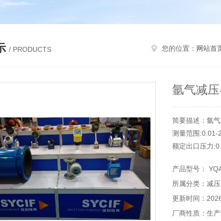
示
您的位置：
网站首
/ PRODUCTS
氩气减压器
简要描述：氩气减
测量范围:0.01
额定出口压力:0.
用途:氩气减压
产品型号： YQAr
工作原理:反作用
所属分类：减压
更新时间：2026-
厂商性质：生产