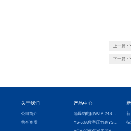
上一篇：
下一篇：
关于我们
产品中心
新
公司简介
隔爆铂电阻WZP-24SA隔爆铂电阻WZP-24SA/Pt100
新
荣誉资质
YS-60A数字压力表YS-60A
技