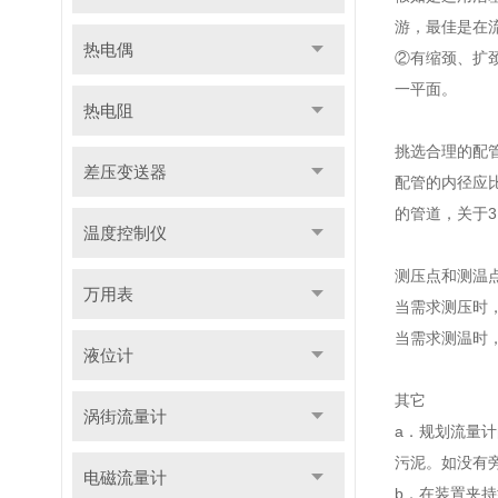
游，最佳是在
热电偶
②有缩颈、扩
一平面。
热电阻
挑选合理的配
差压变送器
配管的内径应比
的管道，关于
温度控制仪
测压点和测温
万用表
当需求测压时，
当需求测温时，
液位计
其它
涡街流量计
a．规划流量
污泥。如没有
电磁流量计
b．在装置夹