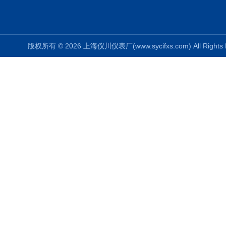
版权所有 © 2026 上海仪川仪表厂(www.sycifxs.com) All Right