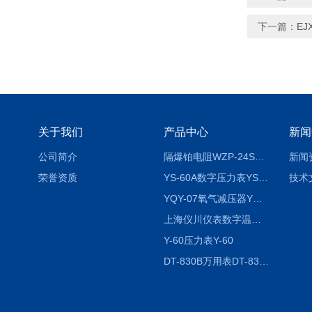
下一篇：
EJ
关于我们
产品中心
新闻
公司简介
隔爆铂电阻WZP-24SA隔爆铂电阻WZP-24SA/Pt100
新闻
荣誉资质
YS-60A数字压力表YS-60A
技术
YQY-07氧气减压器YQY-07
上海仪川仪表数字温度调节器
Y-60压力表Y-60
DT-830B万用表DT-830B