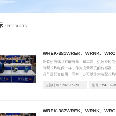
示
/ PRODUCTS
WREK-381WREK、WRNK、W
铠装热电偶具有能弯曲、耐高温、热响应时间
装配式热电偶一样，作为测量温度的传感器，
调节器配套使用，同时，亦可以作为装配式热
各种生产过程中从0℃～800℃范围内的液体
更新时间：
2026-05-28
型号：
WREK-3
度，应符合GB/T18404-2001标准。
WREK-387WREK、WRNK、W