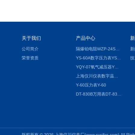
关于我们
产品中心
新
公司简介
隔爆铂电阻WZP-24SA隔爆铂电阻WZP-24SA/Pt100
新
荣誉资质
YS-60A数字压力表YS-60A
技
YQY-07氧气减压器YQY-07
上海仪川仪表数字温度调节器
Y-60压力表Y-60
DT-830B万用表DT-830B
版权所有 © 2026 上海仪川仪表厂(www.sycifxs.com) All Rig