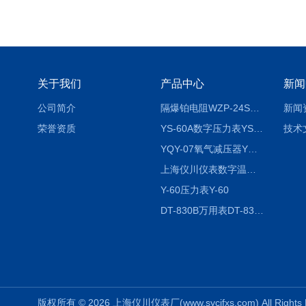
关于我们
产品中心
新闻
公司简介
隔爆铂电阻WZP-24SA隔爆铂电阻WZP-24SA/Pt100
新闻
荣誉资质
YS-60A数字压力表YS-60A
技术
YQY-07氧气减压器YQY-07
上海仪川仪表数字温度调节器
Y-60压力表Y-60
DT-830B万用表DT-830B
版权所有 © 2026 上海仪川仪表厂(www.sycifxs.com) All Right