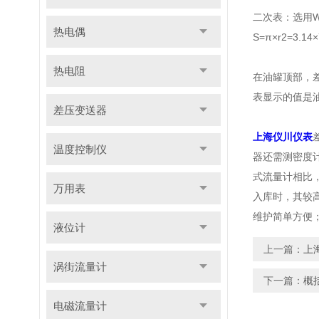
二次表：选用
热电偶
S=π×r2=3.1
热电阻
在油罐顶部，
表显示的值是
差压变送器
上海仪川仪表
温度控制仪
器还需测密度
式流量计相比
万用表
入库时，其较
维护简单方便
液位计
上一篇：
上
涡街流量计
下一篇：
概
电磁流量计