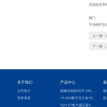
无线电导和P
阀门
手动阀开关
上一篇：
下一篇：
关于我们
产品中心
新
公司简介
隔爆铂电阻WZP-24SA隔爆铂电阻WZP-24SA/Pt100
新
荣誉资质
YS-60A数字压力表YS-60A
技
YQY-07氧气减压器YQY-07