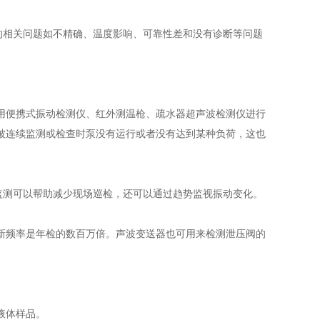
相关问题如不精确、温度影响、可靠性差和没有诊断等问题
用便携式振动检测仪、红外测温枪、疏水器超声波检测仪进行
被连续监测或检查时泵没有运行或者没有达到某种负荷，这也
监测可以帮助减少现场巡检，还可以通过趋势监视振动变化。
新频率是年检的数百万倍。声波变送器也可用来检测泄压阀的
液体样品。