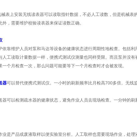
表上安装无线读表器可以读取指针数据，不必人工读数，但是机械表的
此外，需要维护校验读表器来保证读数正确。
仪
护依靠维护人员对泵和马达等设备的健康状态进行周期性地检查。包括利
与人工读取计量数据一样，便携式测试仪测量也同样受限。而且泵并没有
果一个月检查一次，那么问题可能要等下一个月检查时才会被发现。
送器
可以替代便携式测试仪。一小时的刷新频率比月检高700多倍。无线
送器可以检测疏水器的健康状态，避免作业人员去现场检查。一分钟的刷
作业是产品或废液取样以便实验室分析。人工取样也需要现场作业，处理