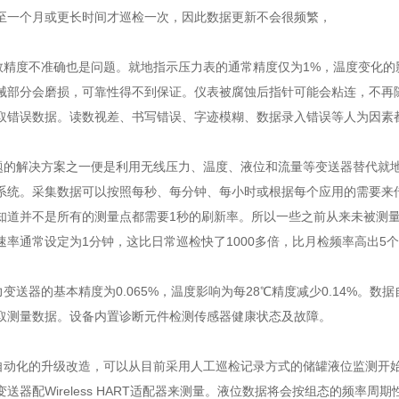
至一个月或更长时间才巡检一次，因此数据更新不会很频繁，
度不准确也是问题。就地指示压力表的通常精度仅为1%，温度变化的影响
械部分会磨损，可靠性得不到保证。仪表被腐蚀后指针可能会粘连，不再
取错误数据。读数视差、书写错误、字迹模糊、数据录入错误等人为因素
解决方案之一便是利用无线压力、温度、液位和流量等变送器替代就地
系统。采集数据可以按照每秒、每分钟、每小时或根据每个应用的需要来
知道并不是所有的测量点都需要1秒的刷新率。所以一些之前从来未被测
速率通常设定为1分钟，这比日常巡检快了1000多倍，比月检频率高出5
送器的基本精度为0.065%，温度影响为每28℃精度减少0.14%。
取测量数据。设备内置诊断元件检测传感器健康状态及故障。
化的升级改造，可以从目前采用人工巡检记录方式的储罐液位监测开始
送器配Wireless HART适配器来测量。液位数据将会按组态的频率周