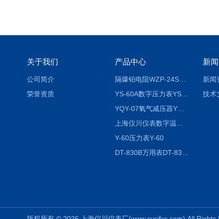
关于我们
产品中心
新闻
公司简介
隔爆铂电阻WZP-24SA隔爆铂电阻WZP-24SA/Pt100
新闻
荣誉资质
YS-60A数字压力表YS-60A
技术
YQY-07氧气减压器YQY-07
上海仪川仪表数字温度调节器
Y-60压力表Y-60
DT-830B万用表DT-830B
版权所有 © 2026 上海仪川仪表厂(www.sycifxs.com) All Right