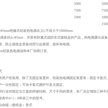
5000
500
7500
750
1000
100
150
Φ3mm绝缘式铠装热电偶名义L不得大于10000mm.
电偶直径d≤Φ5mm，并装有防溅式或防水式接线盒的产品，热电偶露出设
固，防止接线盒受振动而引起摇摆，损坏热电偶。
2mm铠装热电偶须和本厂协商订货。
式
供用户安装用。除了无固定装置外，铠装热电偶固定装置有：固定卡套式
户一次性固定；可动卡套式拥护可多次固定。
同行业对固定法兰盘的焊接结构、尺寸不同的需求，本厂决定增加三种不
表中d=1
～
8和表三中的型号。
自由端（接线盒）形式