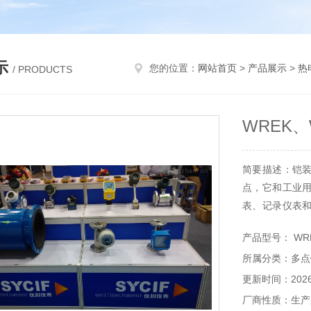
示
您的位置：
网站首页
>
产品展示
>
热
/ PRODUCTS
WREK
简要描述：铠
点，它和工业
表、记录仪表
温元件，它可以
产品型号： WRE
和气体介质以及固
所属分类：多点
更新时间：2026-
厂商性质：生产