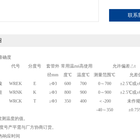
联系
绍
准确度
代号
分度号
套管外
常用温
zui高使用
允许偏差
△
t
径mm
度
℃
温度
℃
测量范围
℃
允差
镍
WREK
E
≥
Φ
3
600
700
0～700
±2.5
℃
或±0
硅
WRNK
K
≥
Φ
3
800
900
0～900
±2.5
℃
或±0
WRCK
T
≥
Φ
3
350
400
＜-200
未作
-40～350
±0.75
为被测温度的值。
度号产平需与厂方协商订货。
热响应时间