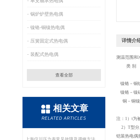
单支轴承热电偶
锅炉炉壁热电偶
镍铬-铜镍热电偶
详情介
压簧固定式热电偶
装配式热电偶
测温范围和
类 别
查看全部
镍铬－铜
镍铬－镍
铜－铜镍
相关文章
RELATED ARTICLES
注：1）t
2）T型分
铠装热电偶
上海仪川压力表常见故障及调修方法