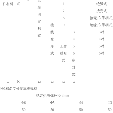
-
安
件材料
式
1
绝缘式
装
2
接壳式
固
8
接壳式
(
手柄式
定
接
9
绝缘式
(
手柄式
形
线
3
3对
式
盒
4
4对
形
工作
5
5对
式
端形
6
6对
式
多
对
式
□
K
-
□
□
□
□
外径和名义长度标准规格
铠装热电偶外径 dmm
Φ6
Φ5
Φ4
Φ3
50
50
50
50