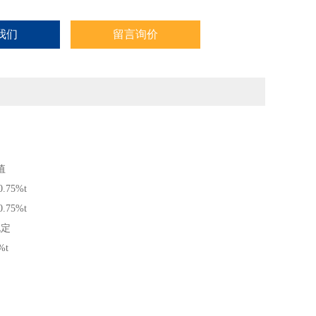
我们
留言询价
值
.75%t
.75%t
规定
%t