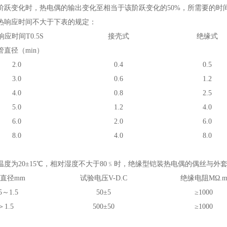
阶跃变化时，热电偶的输出变化至相当于该阶跃变化的50%，所需要的时
热响应时间不大于下表的规定：
响应时间
T
0.5S
接壳式
绝缘式
管直径（min）
2.0
0.4
0.5
3.0
0.6
1.2
4.0
0.8
2.5
5.0
1.2
4.0
6.0
2.0
6.0
8.0
4.0
8.0
度为20±15
℃
，相对湿度不大于80﹪时，绝缘型铠装热电偶的偶丝与外
直径mm
试验电压V-D.C
绝缘电阻MΩ.
5～1.5
50±5
≥1000
＞1.5
500±50
≥1000