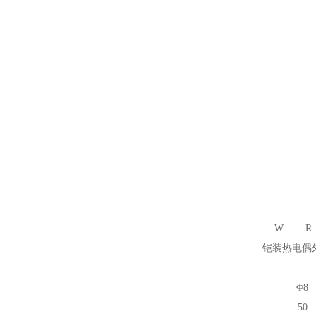
W
R
铠装热电偶
Φ8
50