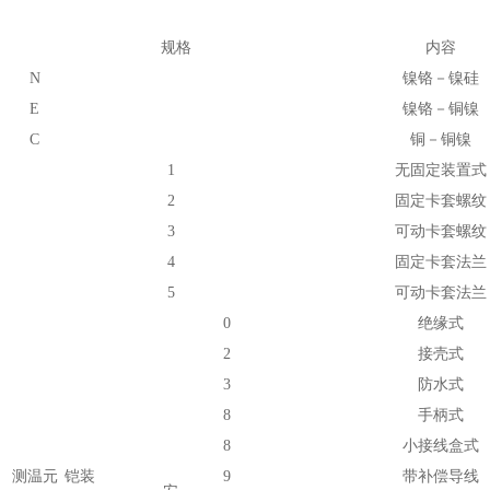
规格
内容
N
镍铬－镍硅
E
镍铬－铜镍
C
铜－铜镍
1
无固定装置式
2
固定卡套螺纹
3
可动卡套螺纹
4
固定卡套法兰
5
可动卡套法兰
0
绝缘式
2
接壳式
3
防水式
8
手柄式
8
小接线盒式
测温元
铠装
9
带补偿导线