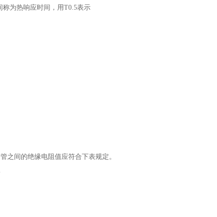
间称为热响应时间，用
T
0.5
表示
套管之间的绝缘电阻值应符合下表规定。
m