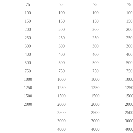
75
75
75
75
100
100
100
100
150
150
150
150
200
200
200
200
250
250
250
250
300
300
300
300
400
400
400
400
500
500
500
500
750
750
750
750
1000
1000
1000
100
1250
1250
1250
125
1500
1500
1500
150
2000
2000
2000
200
2500
2500
250
3000
3000
300
4000
4000
400