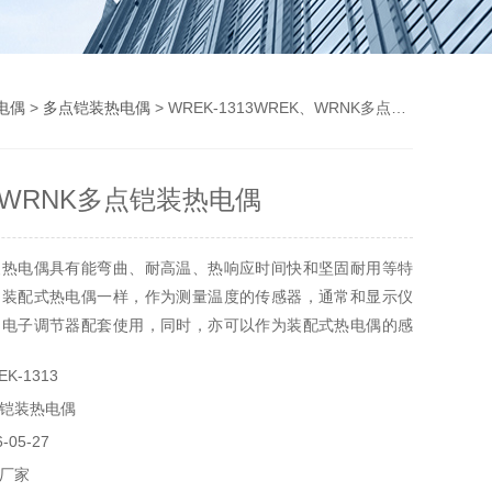
电偶
>
多点铠装热电偶
> WREK-1313WREK、WRNK多点铠装热电偶
、WRNK多点铠装热电偶
装热电偶具有能弯曲、耐高温、热响应时间快和坚固耐用等特
用装配式热电偶一样，作为测量温度的传感器，通常和显示仪
和电子调节器配套使用，同时，亦可以作为装配式热电偶的感
直接测量各种生产过程中从0℃～800℃范围内的液体、蒸汽
K-1313
体表面的温度，应符合GB/T18404-2001标准。
铠装热电偶
05-27
厂家