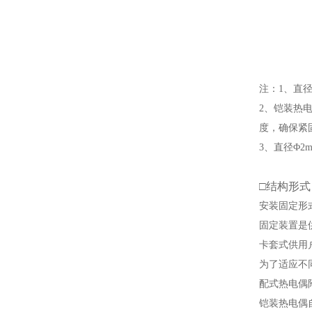
注：1、直径
2、铠装热
度，确保紧
3、直径Φ
□
结构形式
安装固定形
固定装置是
卡套式供用
为了适应不
配式热电偶附
铠装热电偶