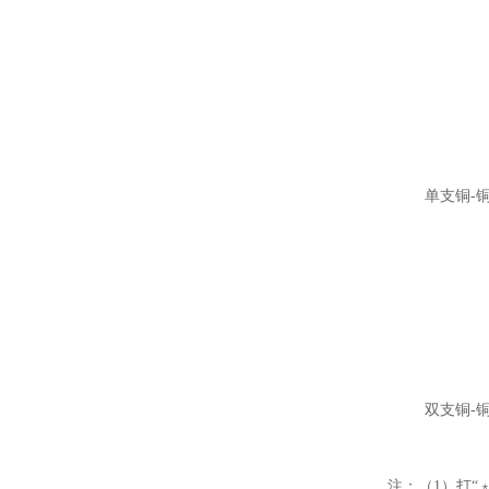
单支铜-
双支铜-
注：（1）打“