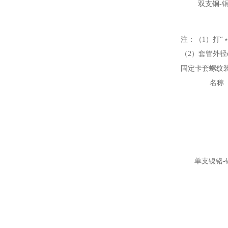
双支铜-
注：（1）打“
（2）套管外径d
固定卡套螺纹
名称
单支镍铬-