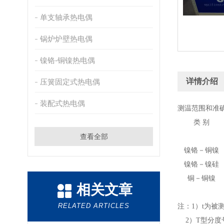
单支轴承热电偶
锅炉炉壁热电偶
镍铬-铜镍热电偶
详情介绍
压簧固定式热电偶
装配式热电偶
测温范围和准
类 别
查看全部
镍铬－铜镍
镍铬－镍硅
铜－铜镍
相关文章
RELATED ARTICLES
注：1）t为被
2）T型分度