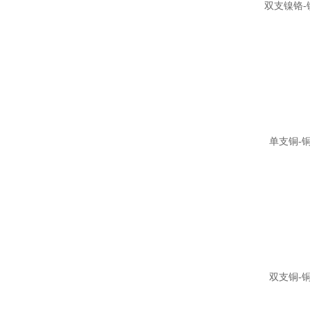
双支镍铬-
单支铜-
双支铜-