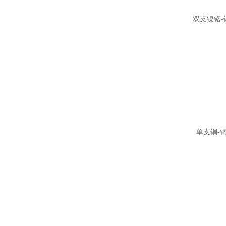
双支镍铬-
单支铜-