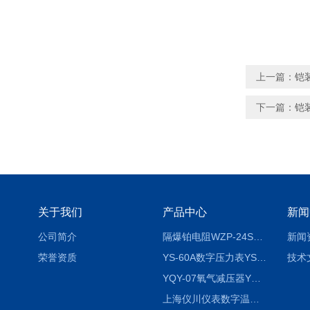
上一篇：
铠
下一篇：
铠
关于我们
产品中心
新闻
公司简介
隔爆铂电阻WZP-24SA隔爆铂电阻WZP-24SA/Pt100
新闻
荣誉资质
YS-60A数字压力表YS-60A
技术
YQY-07氧气减压器YQY-07
上海仪川仪表数字温度调节器