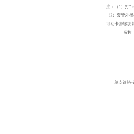
注：（1）打“
（2）套管外径d
可动卡套螺纹
名称
单支镍铬-