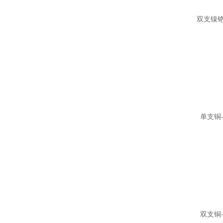
双支镍铬
单支铜
双支铜