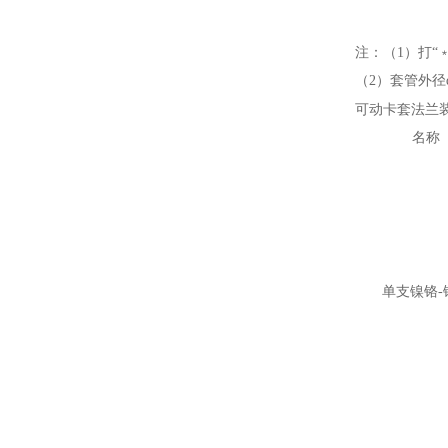
注：（1）打“
（2）套管外径d
可动卡套法兰
名称
单支镍铬-