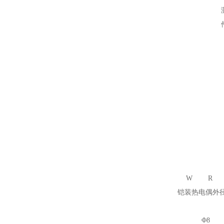
W
R
铠装热电偶外
Φ8