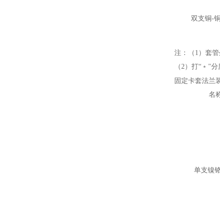
双支铜-
注：（1）套管外
（2）打“﹡"
固定卡套法兰
名
单支镍铬