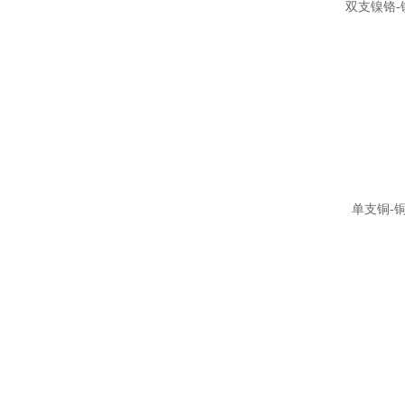
双支镍铬-
单支铜-