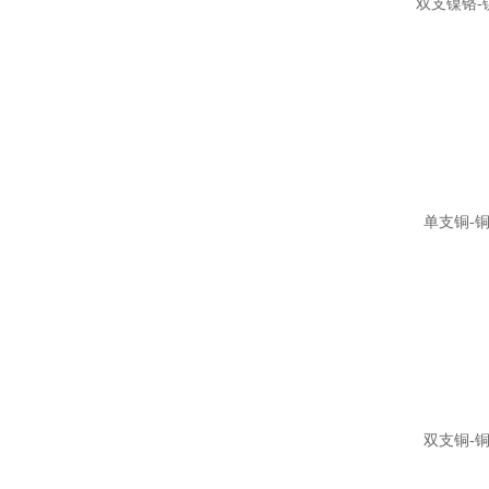
双支镍铬-
单支铜-
双支铜-