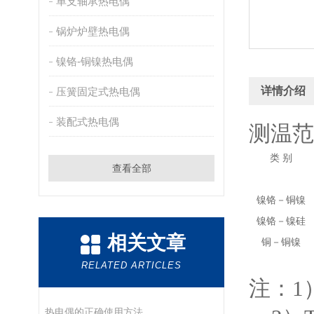
单支轴承热电偶
锅炉炉壁热电偶
镍铬-铜镍热电偶
详情介绍
压簧固定式热电偶
装配式热电偶
测温范
类 别
查看全部
镍铬－铜镍
镍铬－镍硅
相关文章
铜－铜镍
RELATED ARTICLES
注：1
热电偶的正确使用方法