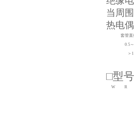
绝缘电
当周围
热电偶
套管直
0.5～
＞1
□型
W
R