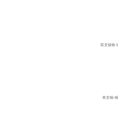
双支镍铬-
单支铜-