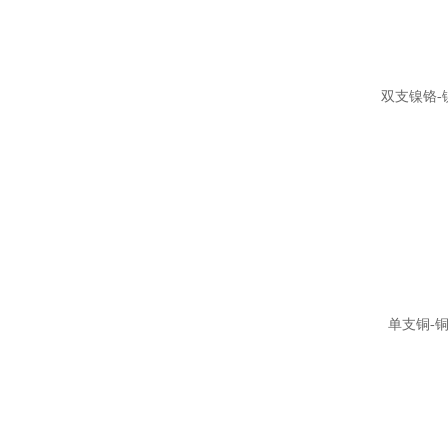
双支镍铬-
单支铜-