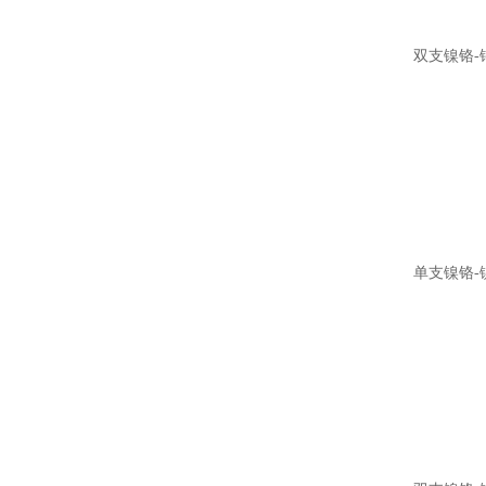
双支镍铬-
单支镍铬-