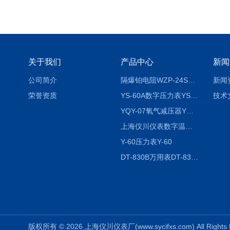
关于我们
产品中心
新闻
公司简介
隔爆铂电阻WZP-24SA隔爆铂电阻WZP-24SA/Pt100
新闻
荣誉资质
YS-60A数字压力表YS-60A
技术
YQY-07氧气减压器YQY-07
上海仪川仪表数字温度调节器
Y-60压力表Y-60
DT-830B万用表DT-830B
版权所有 © 2026 上海仪川仪表厂(www.sycifxs.com) All Right