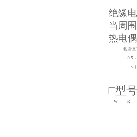
绝缘电
当周围
热电偶
套管直
0.5～
＞1
□型
W
R