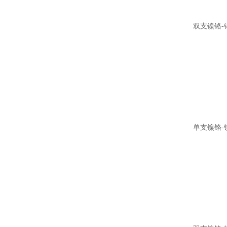
双支镍铬-
单支镍铬-