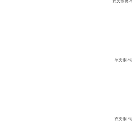
双支镍铬-
单支铜-
双支铜-