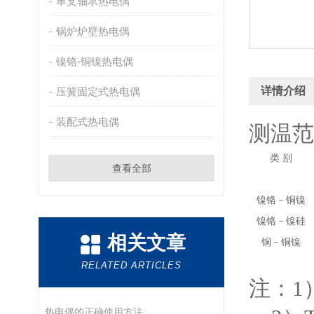
单支轴承热电偶
锅炉炉壁热电偶
镍铬-铜镍热电偶
详情介绍
压簧固定式热电偶
装配式热电偶
测温范
类 别
查看全部
镍铬－铜镍
镍铬－镍硅
相关文章
铜－铜镍
RELATED ARTICLES
注：1
热电偶的正确使用方法