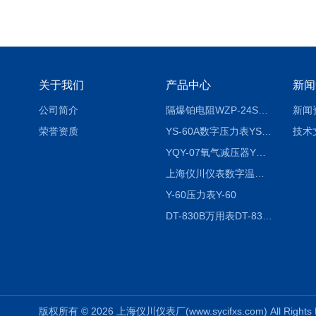
关于我们
产品中心
新闻
公司简介
隔爆铂电阻WZP-24SA隔爆铂电阻WZP-24SA/Pt100
新闻
荣誉资质
YS-60A数字压力表YS-60A
技术
YQY-07氧气减压器YQY-07
上海仪川仪表数字温度调节器
Y-60压力表Y-60
DT-830B万用表DT-830B
版权所有 © 2026 上海仪川仪表厂(www.sycifxs.com) All Right