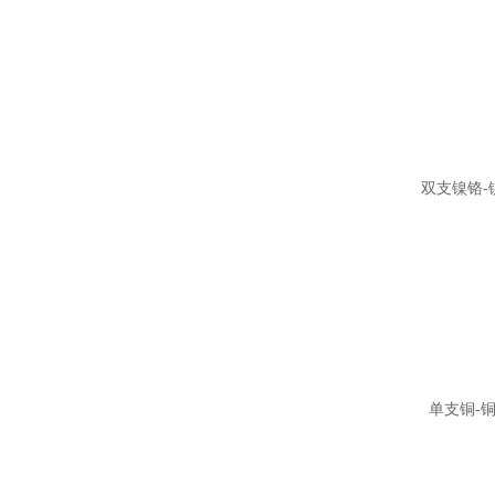
双支镍铬-
单支铜-