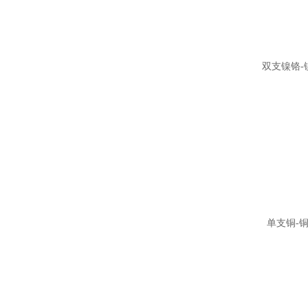
双支镍铬-
单支铜-