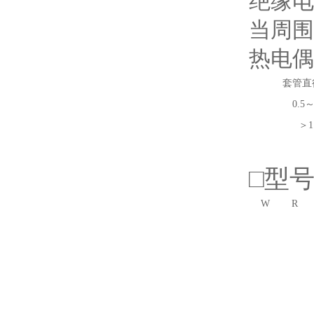
绝缘电
当周围
热电偶
套管直
0.5～
＞1
□型
W
R