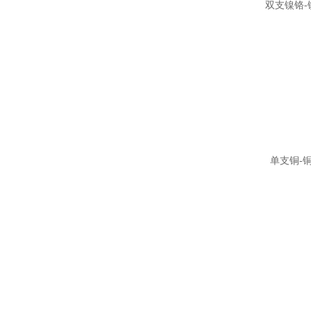
双支镍铬-
单支铜-