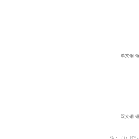
单支铜-
双支铜-
注：（1）打“