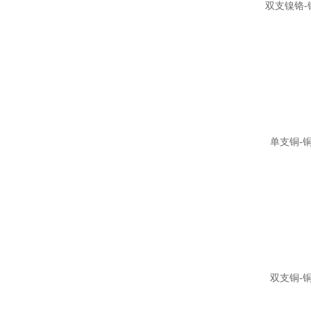
双支镍铬-
单支铜-
双支铜-