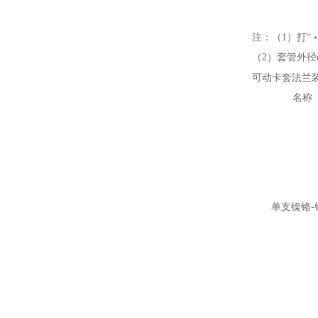
注：（1）打“
（2）套管外径d
可动卡套法兰
名称
单支镍铬-