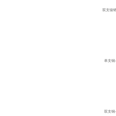
双支镍铬
单支铜
双支铜