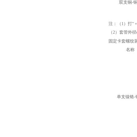
双支铜-
注：（1）打“
（2）套管外径d
固定卡套螺纹
名称
单支镍铬-