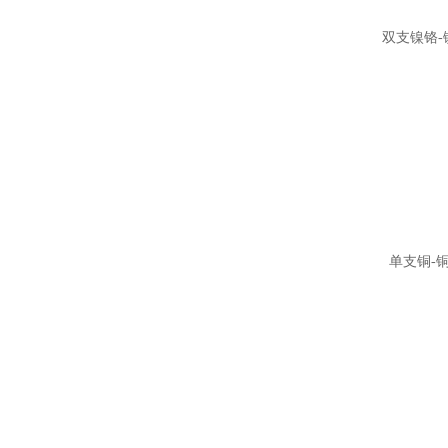
双支镍铬-
单支铜-