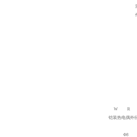
W
R
铠装热电偶外
Φ8