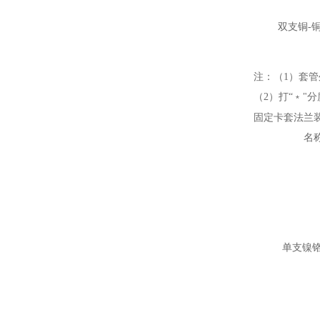
双支铜-
注：（1）套管外
（2）打“﹡"
固定卡套法兰
名
单支镍铬