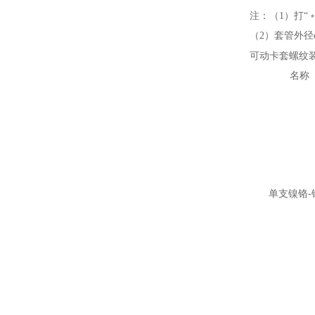
注：（1）打“
（2）套管外径d
可动卡套螺纹
名称
单支镍铬-