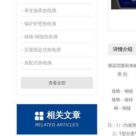
单支轴承热电偶
锅炉炉壁热电偶
镍铬-铜镍热电偶
详情介绍
压簧固定式热电偶
装配式热电偶
测温范围和准
类 别
查看全部
镍铬－铜镍
镍铬－镍硅
铜－铜镍
相关文章
RELATED ARTICLES
注：1）t为被
2）T型分度