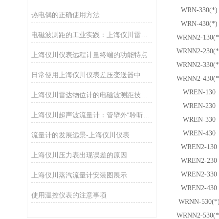
WRN-330(*)
热电偶的正确使用方法
WRN-430(*)
电磁波测距的工业实践：上海仪川雷达物位计技术解析
WRNN
2
-130(*
WRNN
2
-230(*
上海仪川仪表远程计量终端的功能特点
WRNN
2
-330(*
日常使用上海仪川仪表差压变送器中的注意事项
WRNN
2
-430(*
WREN-130
上海仪川雷达物位计的电磁波测距技术及其在复杂工况中的应用分析
WREN-230
上海仪川超声波流量计：管壁外“聆听”流速的智慧之耳
WREN-330
WREN-430
流量计的发展远景-上海仪川仪表
WREN
2
-130
上海仪川压力表出现误差的原因
WREN
2
-230
WREN
2
-330
上海仪川蒸汽流量计安装图展示
WREN
2
-430
使用温控仪表的注意事项
WRNN-530(*
WRNN
2
-530(*