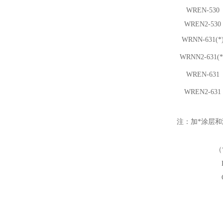
WREN-530
WREN
2
-530
WRNN-631(*
WRNN
2
-631(*
WREN-631
WREN
2
-631
注：加*涂层
（