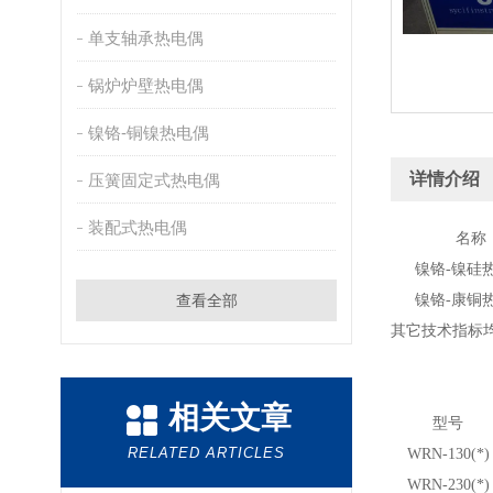
单支轴承热电偶
锅炉炉壁热电偶
镍铬-铜镍热电偶
详情介绍
压簧固定式热电偶
装配式热电偶
名称
镍铬-镍硅
查看全部
镍铬-康铜
其它技术指标均符合
相关文章
型号
RELATED ARTICLES
WRN-130(*)
WRN-230(*)