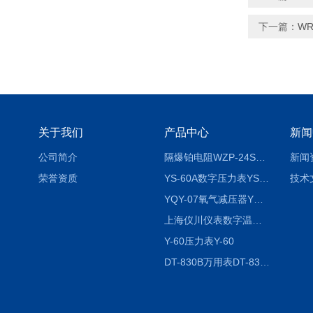
下一篇：
WR
关于我们
产品中心
新闻
公司简介
隔爆铂电阻WZP-24SA隔爆铂电阻WZP-24SA/Pt100
新闻
荣誉资质
YS-60A数字压力表YS-60A
技术
YQY-07氧气减压器YQY-07
上海仪川仪表数字温度调节器
Y-60压力表Y-60
DT-830B万用表DT-830B