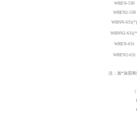
WREN-530
WREN
2
-530
WRNN-631(*
WRNN
2
-631(*
WREN-631
WREN
2
-631
注：加*涂层
（