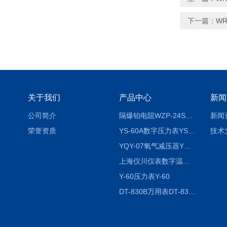
下一篇：
WR
关于我们
产品中心
新闻
公司简介
隔爆铂电阻WZP-24SA隔爆铂电阻WZP-24SA/Pt100
新闻
荣誉资质
YS-60A数字压力表YS-60A
技术
YQY-07氧气减压器YQY-07
上海仪川仪表数字温度调节器
Y-60压力表Y-60
DT-830B万用表DT-830B